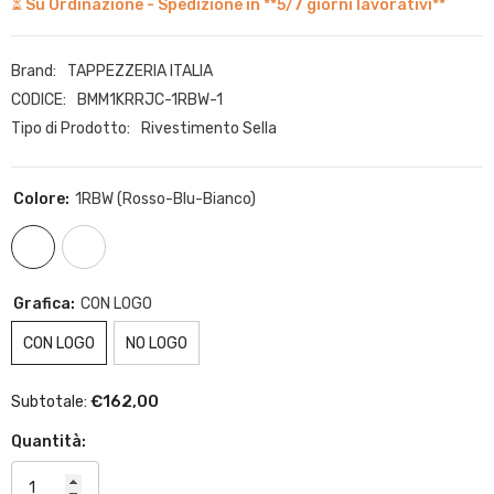
⏳ Su Ordinazione - Spedizione in **5/7 giorni lavorativi**
Brand:
TAPPEZZERIA ITALIA
CODICE:
BMM1KRRJC-1RBW-1
Tipo di Prodotto:
Rivestimento Sella
Colore:
1RBW (rosso-Blu-Bianco)
Grafica:
CON LOGO
CON LOGO
NO LOGO
€162,00
Subtotale:
Quantità: