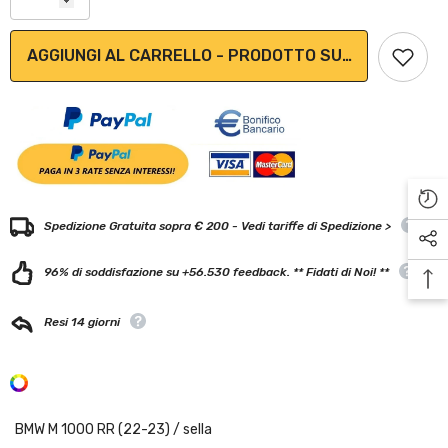
AGGIUNGI AL CARRELLO - PRODOTTO SU ORDINAZION
Spedizione Gratuita sopra € 200 - Vedi tariffe di Spedizione >
96% di soddisfazione su +56.530 feedback. ** Fidati di Noi! **
Resi 14 giorni
BMW M 1000 RR (22-23)
/
sella