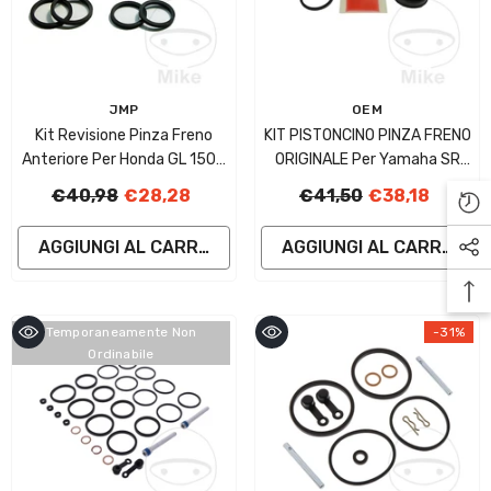
Fornitore:
Fornitore:
JMP
OEM
Kit Revisione Pinza Freno
KIT PISTONCINO PINZA FRENO
Anteriore Per Honda GL 1500
ORIGINALE Per Yamaha SR
Goldwing
500 SP Freni A Tamburo
€40,98
€28,28
€41,50
€38,18
AGGIUNGI AL CARRELLO
AGGIUNGI AL CARRELLO
Temporaneamente Non
-31%
Ordinabile