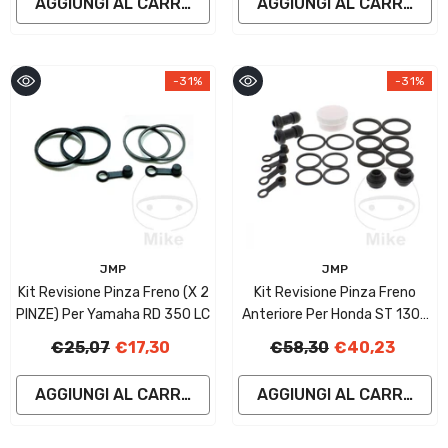
AGGIUNGI AL CARRELLO - PRODOTTO SU ORDINAZIO
AGGIUNGI AL CARRELLO
-31%
-31%
Fornitore:
Fornitore:
JMP
JMP
Kit Revisione Pinza Freno (x 2
Kit Revisione Pinza Freno
PINZE) Per Yamaha RD 350 LC
Anteriore Per Honda ST 1300
A Pan European ABS CBS
€25,07
€17,30
€58,30
€40,23
AGGIUNGI AL CARRELLO - PRODOTTO SU ORDINAZIO
AGGIUNGI AL CARRELLO