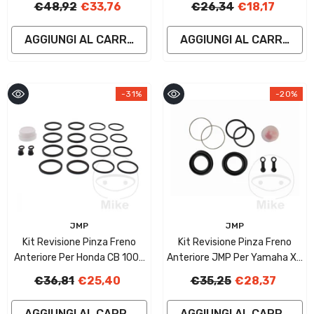
€48,92
€33,76
€26,34
€18,17
AGGIUNGI AL CARRELLO
AGGIUNGI AL CARRELLO
-31%
-20%
Fornitore:
Fornitore:
JMP
JMP
Kit Revisione Pinza Freno
Kit Revisione Pinza Freno
Anteriore Per Honda CB 1000
Anteriore JMP Per Yamaha XJ
R
650 H
€36,81
€25,40
€35,25
€28,37
AGGIUNGI AL CARRELLO
AGGIUNGI AL CARRELLO