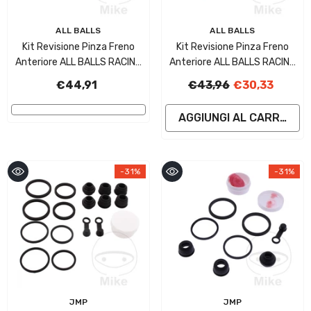
Fornitore:
Fornitore:
ALL BALLS
ALL BALLS
Kit Revisione Pinza Freno
Kit Revisione Pinza Freno
Anteriore ALL BALLS RACING
Anteriore ALL BALLS RACING
Per Suzuki GSX 1300 BKU2 B-
Per Suzuki VL 1500 LC
€44,91
€43,96
€30,33
King
Intruder
AGGIUNGI AL CARRELLO
-31%
-31%
Fornitore:
Fornitore:
JMP
JMP