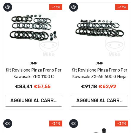
-31%
-31%
Fornitore:
Fornitore:
JMP
JMP
Kit Revisione Pinza Freno Per
Kit Revisione Pinza Freno Per
Kawasaki ZRX 1100 C
Kawasaki ZX-6R 600 G Ninja
€83,41
€57,55
€91,18
€62,92
AGGIUNGI AL CARRELLO
AGGIUNGI AL CARRELLO
-31%
-31%