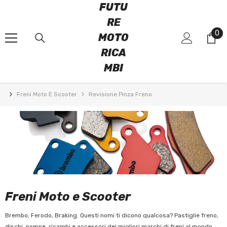
FUTU
VAI DIRETTAMENTE AI CONTENUTI
RE
0
0
MOTO
art
RICA
MBI
Freni Moto E Scooter
Revisione Pinza Freno
Freni Moto e Scooter
Brembo, Ferodo, Braking. Questi nomi ti dicono qualcosa? Pastiglie freno,
dischi, pompe, ricambi e accessori dei migliori marchi di freni al mondo.