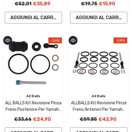
650 Dominator
€52,01
€35,89
€19,75
€15,90
AGGIUNGI AL CARRELLO
AGGIUNGI AL CARRELLO
-26%
-28%
Fornitore:
Fornitore:
All Balls
All Balls
ALL BALLS Kit Revisione Pinza
ALLBALLS Kit Revisione Pinze
Freno Posteriore Per Yamaha
Freno Anteriori Per Yamaha
MT-07, MT-09, R6, R1
MT-07, MT-09, R6, R1
€33,66
€24,90
€59,85
€42,90