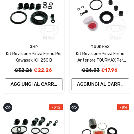
Fornitore:
Fornitore:
JMP
TOURMAX
Kit Revisione Pinza Freno Per
Kit Revisione Pinza Freno
Kawasaki KH 250 B
Anteriore TOURMAX Per
Suzuki GS 400 E Cerchione
€32,26
€22,26
€26,03
€17,96
AGGIUNGI AL CARRELLO
AGGIUNGI AL CARRELLO
-31%
-8%