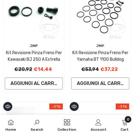
Fornitore:
Fornitore:
JMP
JMP
Kit Revisione Pinza Freno Per
Kit Revisione Pinza Freno Per
Kawasaki BJ 250 A Estrella
Yamaha BT 1100 Bulldog
€20,92
€14,44
€53,94
€37,22
AGGIUNGI AL CARRELLO
AGGIUNGI AL CARRELLO
-31%
-31%
0
0
Home
Search
Collection
Account
Cart
artic