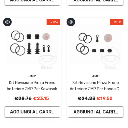
-20%
-20%
Fornitore:
Fornitore:
JMP
JMP
Kit Revisione Pinza Freno
Kit Revisione Pinza Freno
Anteriore JMP Per Kawasaki
Anteriore JMP Per Honda CX
GPZ 550 A Uni Trak
650 C Custom
€28,76
€23,15
€24,23
€19,50
AGGIUNGI AL CARRELLO
AGGIUNGI AL CARRELLO