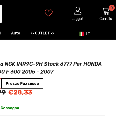
0
0
ar
Loggati
Carrello
IT
i
Auto
>> OUTLET <<
IT
EN
ES
a NGK IMR9C-9H Stock 6777 Per HONDA
0 F 600 2005 - 2007
Prezzo Pazzesco
79
€28,33
 Consegna