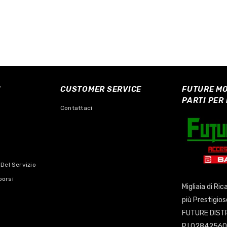
I
CUSTOMER SERVICE
FUTURE MO
PARTI PER
Contattaci
 Del Servizio
borsi
Migliaia di Ri
più Prestigio
FUTURE DISTR
P.I 0284256