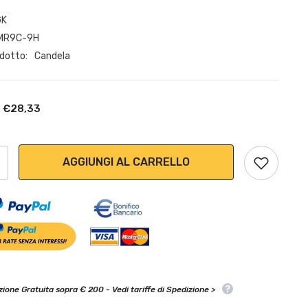
GK
IMR9C-9H
odotto:
Candela
€28,33
:
:
AGGIUNGI AL CARRELLO
ione Gratuita sopra € 200 - Vedi tariffe di Spedizione >