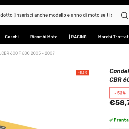
Caschi
Ricambi Moto
| RACING
Marchi Trattat
 CBR 600 F 600 2005 - 2007
Candel
-52%
CBR 60
- 52%
€58,
✅ Pronta