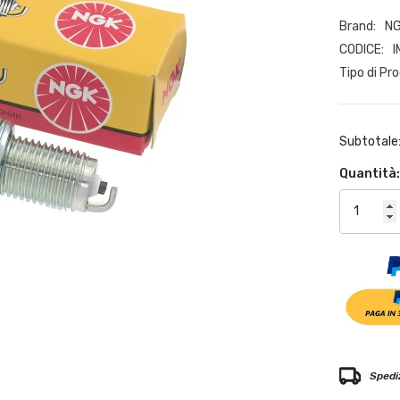
Brand:
N
CODICE:
Tipo di Pr
Subtotale
Quantità
Spediz