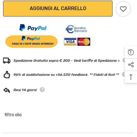
AGGIUNGI AL CARRELLO
Spedizione Gratuita sopra € 200 - Vedi tariffe di Spedizione >
96% di soddisfazione su +56.530 feedback. ** Fidati di Noi! **
Resi 14 giorni
filtro olio