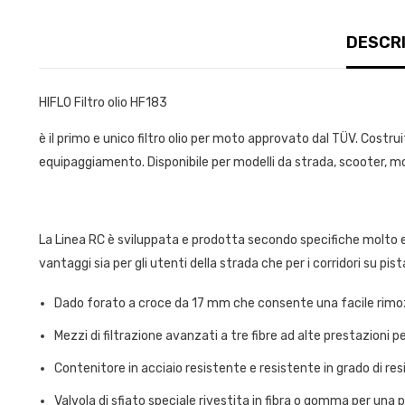
DESCRI
HIFLO Filtro olio HF183
è il primo e unico filtro olio per moto approvato dal TÜV.
Costruit
equipaggiamento.
Disponibile per modelli da strada, scooter, 
La Linea RC è s
viluppata e prodotta secondo specifiche molto el
vantaggi sia per gli utenti della strada che per i corridori su pist
Dado forato a croce da 17 mm che consente una facile rimozio
Mezzi di filtrazione avanzati a tre fibre ad alte prestazioni p
Contenitore in acciaio resistente e resistente in grado di re
Valvola di sfiato speciale rivestita in fibra o gomma per una