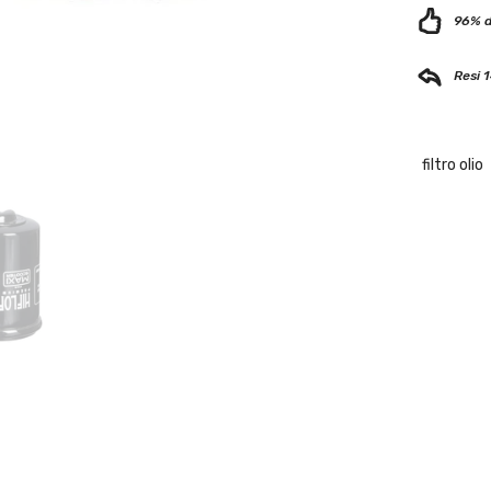
96% di
Resi 1
filtro olio