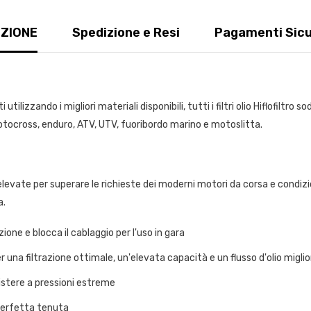
ZIONE
Spedizione e Resi
Pagamenti Sicu
i utilizzando i migliori materiali disponibili, tutti i filtri olio Hiflofiltro
motocross, enduro, ATV, UTV, fuoribordo marino e motoslitta.
evate per superare le richieste dei moderni motori da corsa e condizio
a.
ne e blocca il cablaggio per l'uso in gara
er una filtrazione ottimale, un'elevata capacità e un flusso d'olio migli
sistere a pressioni estreme
 perfetta tenuta