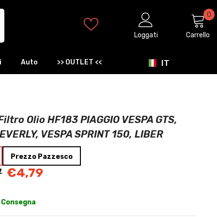
0
0
ar
Loggati
Carrello
IT
i
Auto
>> OUTLET <<
IT
EN
ES
Filtro Olio HF183 PIAGGIO VESPA GTS,
EVERLY, VESPA SPRINT 150, LIBER
Prezzo Pazzesco
7
€4,79
 Consegna