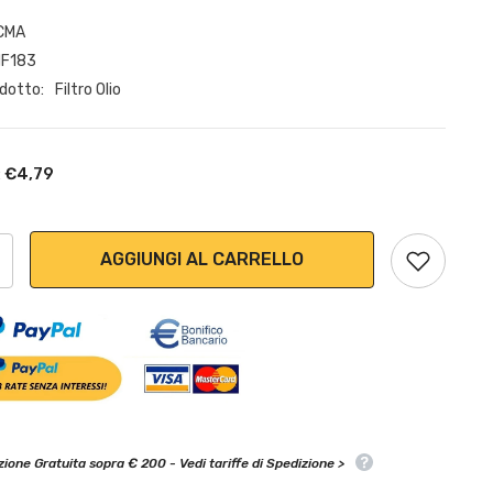
CMA
HF183
odotto:
Filtro Olio
€4,79
:
:
AGGIUNGI AL CARRELLO
ione Gratuita sopra € 200 - Vedi tariffe di Spedizione >