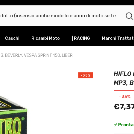
Caschi
Ricambi Moto
| RACING
Marchi Trattat
P3, BEVERLY, VESPA SPRINT 150, LIBER
HIFLO 
-35%
MP3, B
- 35%
€7,3
✅ Pronta