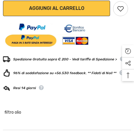
AGGIUNGI AL CARRELLO
Spedizione Gratuita sopra € 200 - Vedi tariffe di Spedizione >
96% di soddisfazione su +56.530 feedback. ** Fidati di Noi! **
Resi 14 giorni
filtro olio