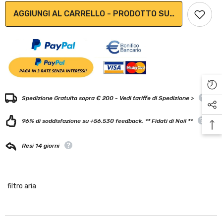
AGGIUNGI AL CARRELLO - PRODOTTO SU ORDINAZION
Spedizione Gratuita sopra € 200 - Vedi tariffe di Spedizione >
96% di soddisfazione su +56.530 feedback. ** Fidati di Noi! **
Resi 14 giorni
filtro aria