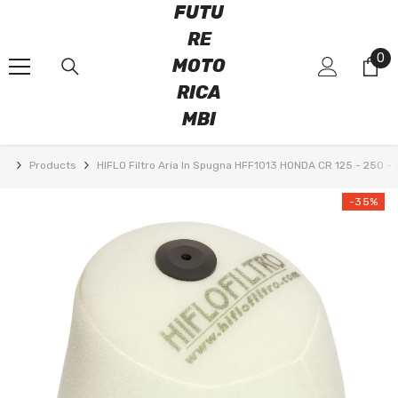
FUTU
VAI DIRETTAMENTE AI CONTENUTI
RE
0
0
MOTO
art
RICA
MBI
Products
HIFLO Filtro Aria In Spugna HFF1013 HONDA CR 125 - 250 
-35%