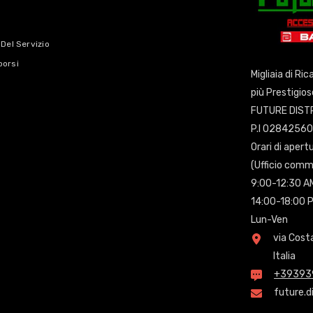
 Del Servizio
borsi
Migliaia di Ri
più Prestigio
FUTURE DISTR
P.I 0284256
Orari di apert
(Ufficio comm
9:00-12:30 A
14:00-18:00 
Lun-Ven
via Cost
Italia
+39393
future.d