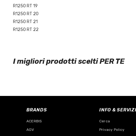
R1250 RT 19
R1250 RT 20
R1250 RT 21
R1250 RT 22
I migliori prodotti scelti PER TE
BRANDS
INFO & SERVIZ
ACERBIS
Cerca
AGV
Privacy Policy