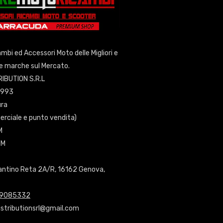
cambi ed Accessori Moto delle Migliori e
se marche sul Mercato.
IBUTION S.R.L
0993
ura
erciale e punto vendita)
M
PM
antino Reta 2A/R, 16162 Genova,
9085332
istributionsrl@gmail.com