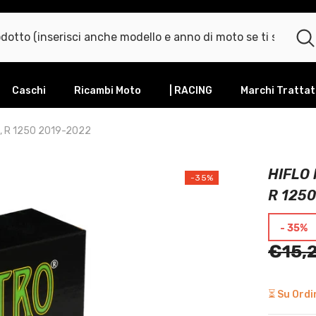
Caschi
Ricambi Moto
| RACING
Marchi Trattat
8, R 1250 2019-2022
HIFLO 
-35%
R 125
- 35%
€15,
⏳ Su Ordin