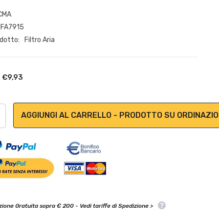
CMA
HFA7915
odotto:
Filtro Aria
€9,93
:
:
AGGIUNGI AL CARRELLO - PRODOTTO SU ORDINAZI
ione Gratuita sopra € 200 - Vedi tariffe di Spedizione >