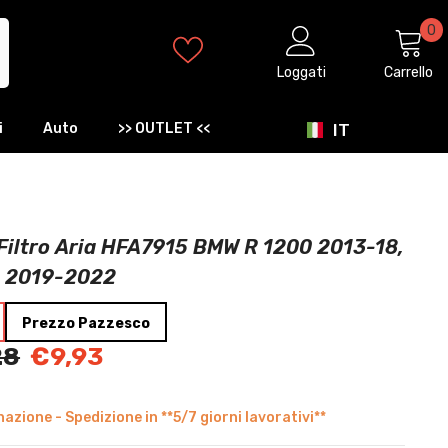
0
0
ar
Loggati
Carrello
IT
i
Auto
>> OUTLET <<
IT
EN
ES
Filtro Aria HFA7915 BMW R 1200 2013-18,
0 2019-2022
Prezzo Pazzesco
28
€9,93
azione - Spedizione in **5/7 giorni lavorativi**