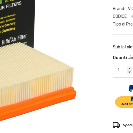
Brand:
VI
CODICE:
Tipo di Pr
Subtotale
Quantità
Spediz