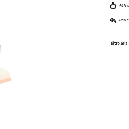
96% di
Resi 1
filtro aria