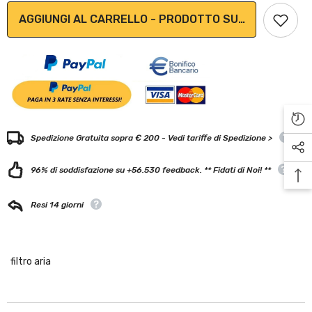
AGGIUNGI AL CARRELLO - PRODOTTO SU ORDINAZION
Spedizione Gratuita sopra € 200 - Vedi tariffe di Spedizione >
96% di soddisfazione su +56.530 feedback. ** Fidati di Noi! **
Resi 14 giorni
filtro aria