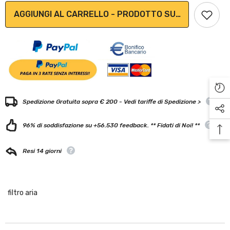
AGGIUNGI AL CARRELLO - PRODOTTO SU ORDINAZION
Spedizione Gratuita sopra € 200 - Vedi tariffe di Spedizione >
96% di soddisfazione su +56.530 feedback. ** Fidati di Noi! **
Resi 14 giorni
filtro aria