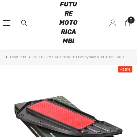
FUTU
VAI DIRETTAMENTE AI CONTENUTI
RE
0
0
MOTO
art
RICA
MBI
Products
HIFLO Filtro Aria HFA5011 Per Kymco K-XCT 125-300
-35%