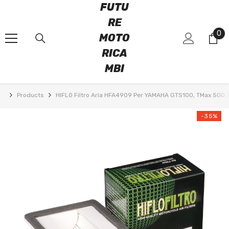
FUTU
VAI DIRETTAMENTE AI CONTENUTI
RE
0
0
MOTO
art
RICA
MBI
Products
HIFLO Filtro Aria HFA4909 Per YAMAHA GTS100, TMax 500
-35%