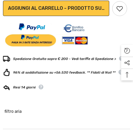
AGGIUNGI AL CARRELLO - PRODOTTO SU ORDINAZION
Spedizione Gratuita sopra € 200 - Vedi tariffe di Spedizione >
96% di soddisfazione su +56.530 feedback. ** Fidati di Noi! **
Resi 14 giorni
filtro aria