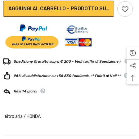
AGGIUNGI AL CARRELLO - PRODOTTO SU ORDINAZION
Spedizione Gratuita sopra € 200 - Vedi tariffe di Spedizione >
96% di soddisfazione su +56.530 feedback. ** Fidati di Noi! **
Resi 14 giorni
filtro aria
/
HONDA