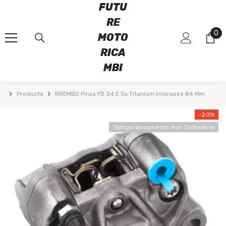
FUTU
VAI DIRETTAMENTE AI CONTENUTI
RE
0
0
MOTO
art
RICA
MBI
Products
BREMBO Pinza P2.34 E Sx Titanium Interasse 84 Mm.
-20%
Temporaneamente Non Ordinabile