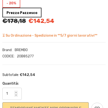
- 20%
Prezzo Pazzesco
€178,18
€142,54
⏳ Su Ordinazione - Spedizione in **5/7 giorni lavorativi**
Brand:
BREMBO
CODICE:
20B85277
€142,54
Subtotale:
Quantità: