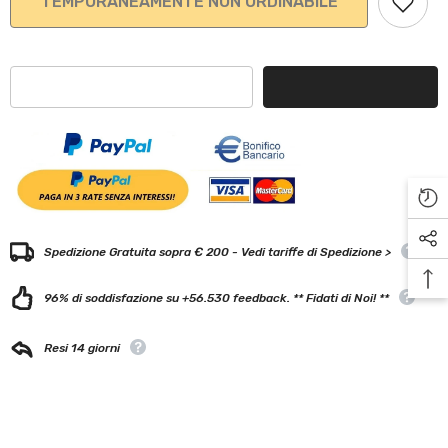
TEMPORANEAMENTE NON ORDINABILE
Spedizione Gratuita sopra € 200 - Vedi tariffe di Spedizione >
96% di soddisfazione su +56.530 feedback. ** Fidati di Noi! **
Resi 14 giorni