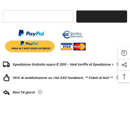
Spedizione Gratuita sopra € 200 - Vedi tariffe di Spedizione >
96% di soddisfazione su +56.530 feedback. ** Fidati di Noi! **
Resi 14 giorni