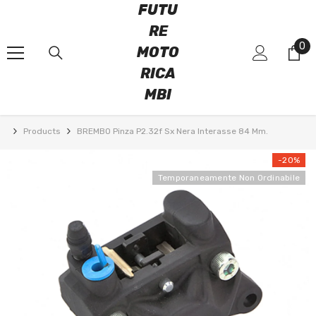
FUTU
VAI DIRETTAMENTE AI CONTENUTI
RE
0
0
MOTO
art
RICA
MBI
Products
BREMBO Pinza P2.32f Sx Nera Interasse 84 Mm.
-20%
Temporaneamente Non Ordinabile