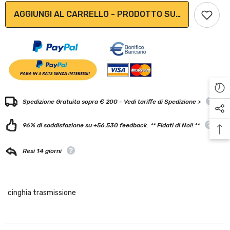
AGGIUNGI AL CARRELLO - PRODOTTO SU ORDINAZION
Spedizione Gratuita sopra € 200 - Vedi tariffe di Spedizione >
96% di soddisfazione su +56.530 feedback. ** Fidati di Noi! **
Resi 14 giorni
cinghia trasmissione