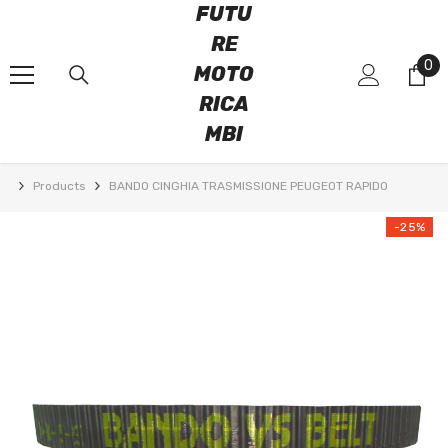
FUTU
VAI DIRETTAMENTE AI CONTENUTI
RE
0
0
MOTO
art
RICA
MBI
Products
BANDO CINGHIA TRASMISSIONE PEUGEOT RAPIDO
-25%