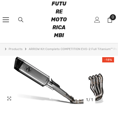
FUTU
VAI DIRETTAMENTE AI CONTENUTI
RE
0
0
MOTO
art
RICA
MBI
Products
ARROW Kit Completo COMPETITION EVO-2 Full Titanium"" 
-18%
1
/
1